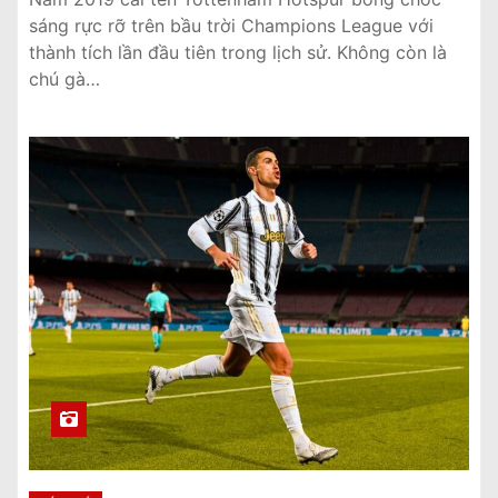
sáng rực rỡ trên bầu trời Champions League với
thành tích lần đầu tiên trong lịch sử. Không còn là
chú gà…