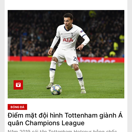
BÓNG ĐÁ
Điểm mặt đội hình Tottenham giành Á
quân Champions League
Năm 2019 cái tên Tottenham Hotspur bỗng chốc