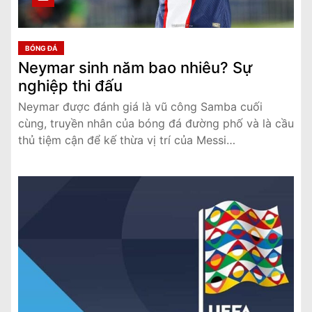
BÓNG ĐÁ
Neymar sinh năm bao nhiêu? Sự
nghiệp thi đấu
Neymar được đánh giá là vũ công Samba cuối
cùng, truyền nhân của bóng đá đường phố và là cầu
thủ tiệm cận để kế thừa vị trí của Messi…