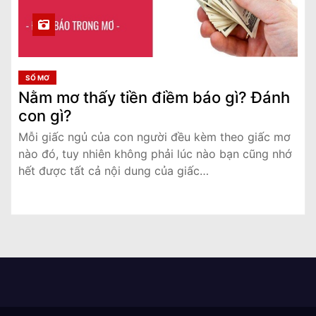
SỔ MƠ
Nằm mơ thấy tiền điềm báo gì? Đánh
con gì?
Mỗi giấc ngủ của con người đều kèm theo giấc mơ
nào đó, tuy nhiên không phải lúc nào bạn cũng nhớ
hết được tất cả nội dung của giấc…