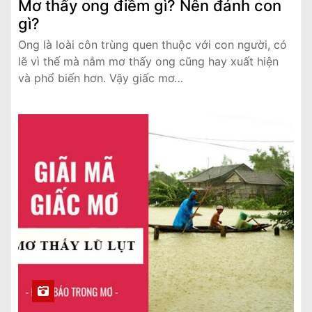
Mơ thấy ong điềm gì? Nên đánh con
gì?
Ong là loài côn trùng quen thuộc với con người, có
lẽ vì thế mà nằm mơ thấy ong cũng hay xuất hiện
và phổ biến hơn. Vậy giấc mơ…