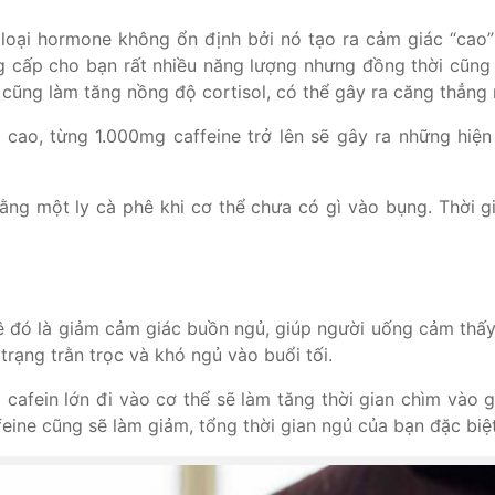
 loại hormone không ổn định bởi nó tạo ra cảm giác “cao”
cung cấp cho bạn rất nhiều năng lượng nhưng đồng thời cũ
e cũng làm tăng nồng độ cortisol, có thể gây ra căng thẳng 
 cao, từng 1.000mg caffeine trở lên sẽ gây ra những hiệ
ng một ly cà phê khi cơ thể chưa có gì vào bụng. Thời gi
ê đó là giảm cảm giác buồn ngủ, giúp người uống cảm thấy 
 trạng trằn trọc và khó ngủ vào buổi tối.
cafein lớn đi vào cơ thể sẽ làm tăng thời gian chìm vào 
feine cũng sẽ làm giảm, tổng thời gian ngủ của bạn đặc biệt 