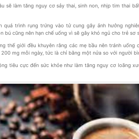
u sẽ làm tăng nguy cơ sảy thai, sinh non, nhịp tim thai b
n quá trình rụng trứng vào tử cung gây ảnh hưởng nghiê
n bú cũng nên hạn chế uống vì sẽ gây khó ngủ cho trẻ sơ 
ếng thế giới đều khuyên rằng các mẹ bầu nên tránh uống 
 200 mg mỗi ngày, tức là chỉ bằng một nửa so với người bì
động tiêu cực đến sức khỏe như làm tăng nguy cơ loãng xư