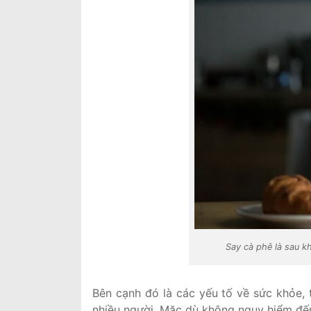
Say cà phê là sau k
Bên cạnh đó là các yếu tố về sức khỏe, t
nhiều người. Mặc dù không nguy hiểm đến