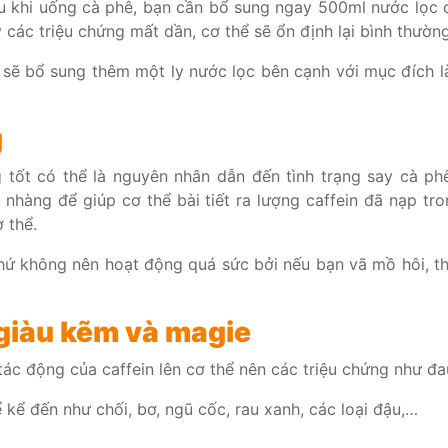
au khi uống cà phê, bạn cần bổ sung ngay 500ml nước lọc 
các triệu chứng mất dần, cơ thể sẽ ổn định lại bình thườn
 sẽ bổ sung thêm một ly nước lọc bên cạnh với mục đích 
g
g tốt có thể là nguyên nhân dẫn đến tình trạng say cà ph
hàng để giúp cơ thể bài tiết ra lượng caffein đã nạp tro
ơ thể.
hứ không nên hoạt động quá sức bởi nếu bạn vã mồ hôi, th
giàu kẽm và magie
ác động của caffein lên cơ thể nên các triệu chứng như đa
kể đến như chối, bơ, ngũ cốc, rau xanh, các loại đậu,…