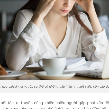
hi nạp caffein và người, cơ thể có những dấu hiệu như xót ruột, cồn cào d
uổi tác, di truyền cũng khiến nhiều người gặp phải vấn đề
 sức khỏe nhưng say cà phê ảnh hưởng trực tiếp đến thể tr