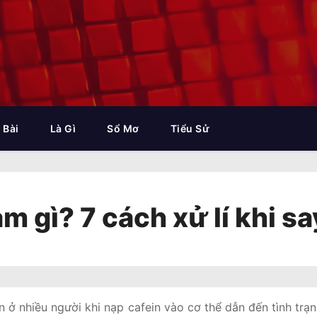
 Bài
Là Gì
Sổ Mơ
Tiểu Sử
m gì? 7 cách xử lí khi s
ến ở nhiều người khi nạp cafein vào cơ thể dẫn đến tình trạ