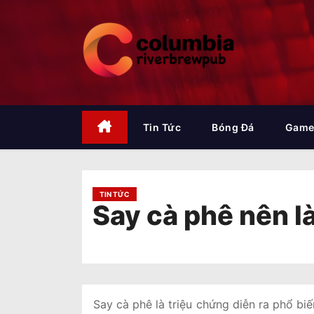
S
k
i
p
t
o
c
o
Tin Tức
Bóng Đá
Game
n
t
e
n
TIN TỨC
Say cà phê nên là
t
Say cà phê là triệu chứng diễn ra phổ bi