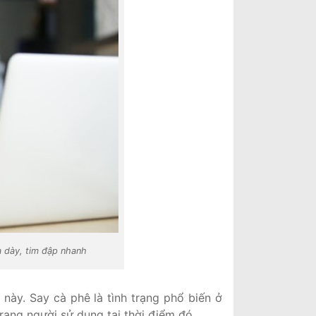
ạ dày, tim đập nhanh
 này. Say cà phê là tình trạng phổ biến ở
ạng người sử dụng tại thời điểm đó.