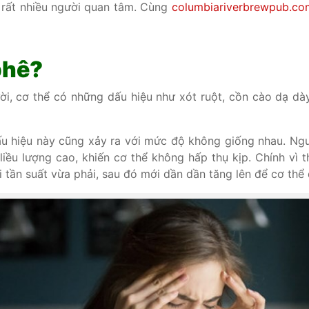
 rất nhiều người quan tâm. Cùng
columbiariverbrewpub.co
 phê?
ười, cơ thể có những dấu hiệu như xót ruột, cồn cào dạ dà
ấu hiệu này cũng xảy ra với mức độ không giống nhau. Ng
liều lượng cao, khiến cơ thể không hấp thụ kịp. Chính vì
i tần suất vừa phải, sau đó mới dần dần tăng lên để cơ thể