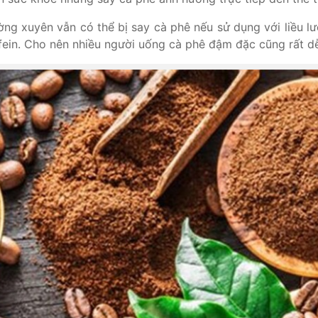
ng xuyên vẫn có thể bị say cà phê nếu sử dụng với liều lư
ffein. Cho nên nhiều người uống cà phê đậm đặc cũng rất dễ