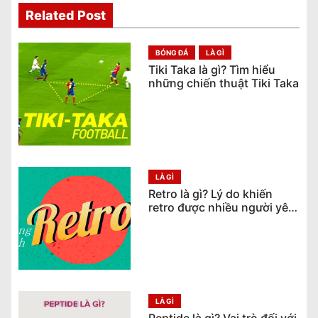
h
Related Post
ư
BÓNG ĐÁ
LÀ GÌ
ớ
Tiki Taka là gì? Tìm hiểu
những chiến thuật Tiki Taka
n
g
b
à
LÀ GÌ
Retro là gì? Lý do khiến
i
retro được nhiều người yêu
thích
v
i
ế
LÀ GÌ
t
Peptide là gì? Vai trò đối với