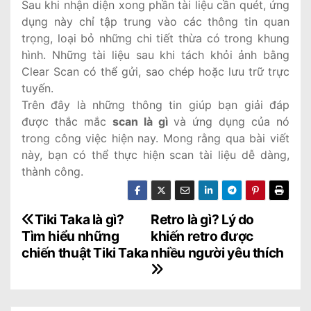
Sau khi nhận diện xong phần tài liệu cần quét, ứng
dụng này chỉ tập trung vào các thông tin quan
trọng, loại bỏ những chi tiết thừa có trong khung
hình. Những tài liệu sau khi tách khỏi ảnh bằng
Clear Scan có thể gửi, sao chép hoặc lưu trữ trực
tuyến.
Trên đây là những thông tin giúp bạn giải đáp
được thắc mắc
scan là gì
và ứng dụng của nó
trong công việc hiện nay. Mong rằng qua bài viết
này, bạn có thể thực hiện scan tài liệu dễ dàng,
thành công.
Đ
Tiki Taka là gì?
Retro là gì? Lý do
Tìm hiểu những
khiến retro được
i
chiến thuật Tiki Taka
nhiều người yêu thích
ề
u